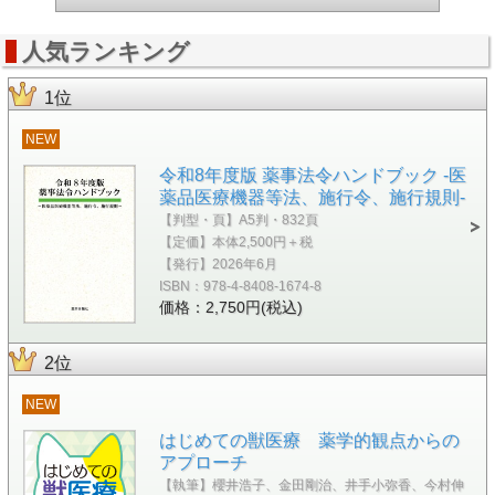
人気ランキング
1位
NEW
令和8年度版 薬事法令ハンドブック -医
薬品医療機器等法、施行令、施行規則-
【判型・頁】A5判・832頁
【定価】本体2,500円＋税
【発行】2026年6月
ISBN：978-4-8408-1674-8
価格：2,750円(税込)
2位
NEW
はじめての獣医療 薬学的観点からの
アプローチ
【執筆】櫻井浩子、金田剛治、井手小弥香、今村伸