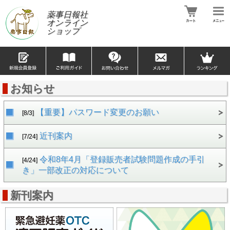
薬事日報社
オンライン
ショップ
お知らせ
【重要】パスワード変更のお願い
[8/3]
近刊案内
[7/24]
令和8年4月「登録販売者試験問題作成の手引
[4/24]
き」一部改正の対応について
新刊案内