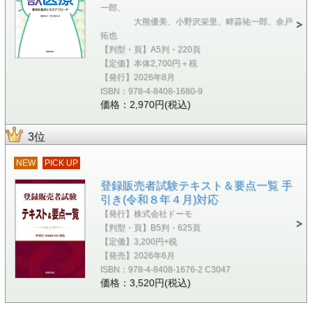
一郎、
大熊優美、小野沢栄里、畔蒜祐一郎、余戸
拓也
【判型・頁】A5判・220頁
【定価】本体2,700円＋税
【発行】2026年8月
ISBN：978-4-8408-1680-9
価格：2,970円(税込)
3位
NEW
PICK UP
登録販売者試験テキスト＆要点一覧 手
引き(令和８年４月)対応
【発行】株式会社ドーモ
【判型・頁】B5判・625頁
【定価】3,200円+税
【発売】2026年6月
ISBN：978-4-8408-1676-2 C3047
価格：3,520円(税込)