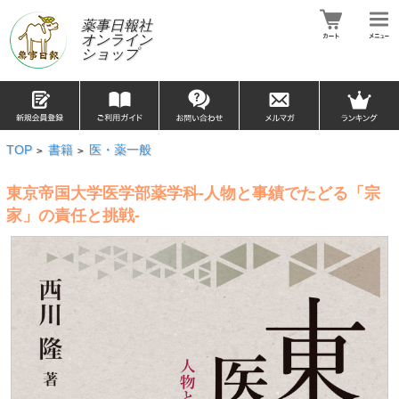
薬事日報社
オンライン
ショップ
TOP
書籍
医・薬一般
>
>
東京帝国大学医学部薬学科-人物と事績でたどる「宗
家」の責任と挑戦-