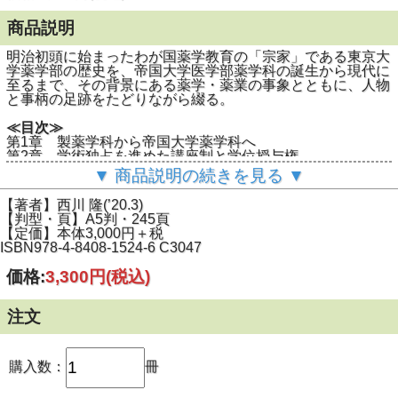
商品説明
明治初頭に始まったわが国薬学教育の「宗家」である東京大
学薬学部の歴史を、帝国大学医学部薬学科の誕生から現代に
至るまで、その背景にある薬学・薬業の事象とともに、人物
と事柄の足跡をたどりながら綴る。
≪目次≫
第1章 製薬学科から帝国大学薬学科へ
第2章 学術独占を進めた講座制と学位授与権
第3章 「薬学振興論」と草創期のエリートたち
▼ 商品説明の続きを見る ▼
第4章 医薬品不足を回避した国家的貢献
第5章 世界に伍す２代目教授と門下生たち
【著者】西川 隆(’20.3)
第6章 慶松勝左衛門の薬学振興論とその成果
【判型・頁】A5判・245頁
第7章 民主化で帝国大学の特権消失、平等へ
【定価】本体3,000円＋税
ISBN978-4-8408-1524-6 C3047
価格:
3,300円
(税込)
注文
購入数：
冊