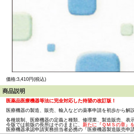
価格:3,410円(税込)
商品説明
医薬品医療機器等法に完全対応した待望の改訂版！
医療機器の製造、販売、輸入などの薬事申請を初歩から解説し
各種規制、医療機器の定義と種類、修理業、製造販売、表
今版では前版の長所はそのままに、
新たに『ＱＭＳの章』
医療機器承認申請実務担当者必携の「医療機器製造販売申