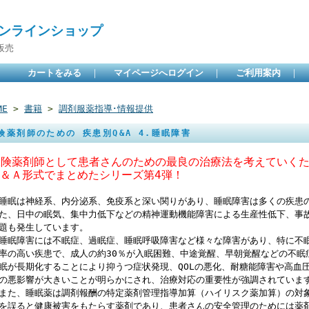
ンラインショップ
販売
カートをみる
｜
マイページへログイン
｜
ご利用案内
｜
ME
>
書籍
>
調剤服薬指導･情報提供
険薬剤師のための 疾患別Q&A 4.睡眠障害
保険薬剤師として患者さんのための最良の治療法を考えていく
Ｑ＆Ａ形式でまとめたシリーズ第4弾！
眠は神経系、内分泌系、免疫系と深い関りがあり、睡眠障害は多くの疾患
た、日中の眠気、集中力低下などの精神運動機能障害による生産性低下、事
題も発生しています。
眠障害には不眠症、過眠症、睡眠呼吸障害など様々な障害があり、特に不
率の高い疾患で、成人の約30％が入眠困難、中途覚醒、早朝覚醒などの不眠
眠が長期化することにより抑うつ症状発現、QOLの悪化、耐糖能障害や高血
の悪影響が大きいことが明らかにされ、治療対応の重要性が強調されていま
た、睡眠薬は調剤報酬の特定薬剤管理指導加算（ハイリスク薬加算）の対
を誤ると健康被害をもたらす薬剤であり、患者さんの安全管理のためには薬