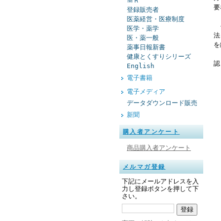
ＭＲ
要
登録販売者
医薬経営・医療制度
そ
医学・薬学
法
医・薬一般
を
薬事日報新書
ま
健康とくすりシリーズ
認
English
電子書籍
電子メディア
データダウンロード販売
新聞
購入者アンケート
商品購入者アンケート
メルマガ登録
下記にメールアドレスを入
力し登録ボタンを押して下
さい。