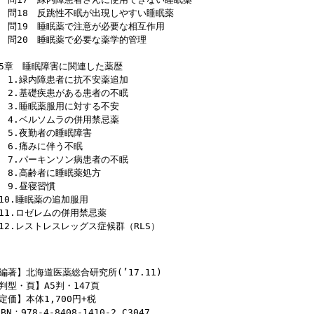
18 反跳性不眠が出現しやすい睡眠薬
19 睡眠薬で注意が必要な相互作用
20 睡眠薬で必要な薬学的管理
5章 睡眠障害に関連した薬歴
.緑内障患者に抗不安薬追加
.基礎疾患がある患者の不眠
.睡眠薬服用に対する不安
.ベルソムラの併用禁忌薬
.夜勤者の睡眠障害
.痛みに伴う不眠
.パーキンソン病患者の不眠
.高齢者に睡眠薬処方
9.昼寝習慣
0.睡眠薬の追加服用
1.ロゼレムの併用禁忌薬
2.レストレスレッグス症候群（RLS）
編著】北海道医薬総合研究所(’17.11)
判型・頁】A5判・147頁
定価】本体1,700円+税
SBN：978-4-8408-1410-2 C3047