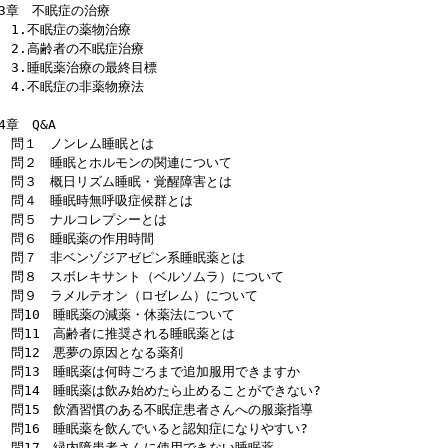
3章 不眠症の治療
.不眠症の薬物治療
.高齢者の不眠症治療
.睡眠薬治療の最終目標
.不眠症の非薬物療法
4章 Q&A
問１ ノンレム睡眠とは
２ 睡眠とホルモンの関連について
３ 概日リズム睡眠・覚醒障害とは
４ 睡眠時無呼吸症候群とは
問５ ナルコレプシーとは
問６ 睡眠薬の作用時間
７ 非ベンゾジアゼピン系睡眠薬とは
８ スボレキサント（ベルソムラ）について
９ ラメルテオン（ロゼレム）について
10 睡眠薬の減薬・休薬法について
11 高齢者に推奨される睡眠薬とは
12 悪夢の原因となる薬剤
13 睡眠薬は何時ごろまで追加服用できますか
14 睡眠薬は飲み始めたら止めることができない?
15 飲酒習慣のある不眠症患者さんへの服薬指導
16 睡眠薬を飲んでいると認知症になりやすい?
17 緑内障患者さんに使用できない睡眠薬