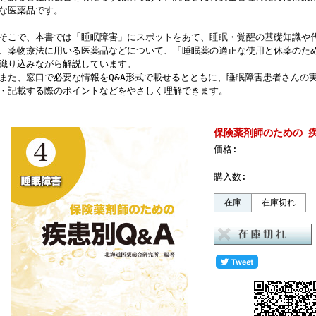
な医薬品です。
こで、本書では「睡眠障害」にスポットをあて、睡眠・覚醒の基礎知識や
、薬物療法に用いる医薬品などについて、「睡眠薬の適正な使用と休薬のた
織り込みながら解説しています。
た、窓口で必要な情報をQ&A形式で載せるとともに、睡眠障害患者さんの
・記載する際のポイントなどをやさしく理解できます。
保険薬剤師のための 疾
価格:
購入数:
在庫
在庫切れ