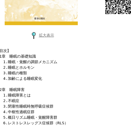
拡大表示
目次】
1章 睡眠の基礎知識
.睡眠・覚醒の調節メカニズム
.睡眠とホルモン
3.睡眠の種類
.加齢による睡眠変化
2章 睡眠障害
.睡眠障害とは
2.不眠症
.閉塞性睡眠時無呼吸症候群
.中枢性過眠症群
.概日リズム睡眠・覚醒障害群
.レストレスレッグス症候群（RLS）