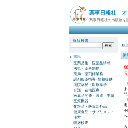
薬事日報社 オ
薬事日報社の出版物を
商品検索
HO
保
書籍
医薬品集・医薬品情報
法規・薬事制度
薬局・薬剤師業務
調剤服薬指導･情報提供
睡
病院薬局・医療薬学
ま
介護・在宅医療
問
医薬品開発・製造・申請
睡
医療機器
患
化粧品・医薬部外品
不
健康食品・サプリメント
へ
漢方
ま
臨床検査
方