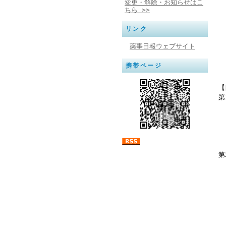
変更・解除・お知らせはこ
ちら >>
リンク
薬事日報ウェブサイト
携帯ページ
【
第
1
2
4
第
1
3
4
5
6