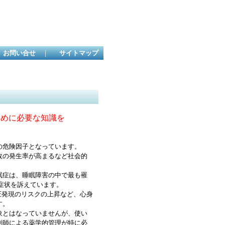
お問い合せ
｜
サイトマップ
ために必要な知識を
の危険因子となっています。
故の発生率が高まるなど社会的
眠症は、睡眠障害の中で最も罹
症状を訴えています。
圧発現のリスクの上昇など、心身
す。
象とはなっていませんが、使い
剤師による薬学的管理が特に必