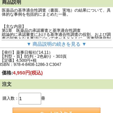
商品説明
医薬品の基準適合性調査（書面、実地）の結果について、具
体的な事例を包括的にまとめた一冊。
【主な内容】
第1章 医薬品の承認審査と基準適合性調査
総論的に承認審査における基準適合性調査の役割、および調
査の対象となる事項について述べるとともに、薬事関連規制
と日本のGCPの変遷について記載。
▼ 商品説明の続きを見る ▼
第2章 基準適合性調査の概要及び実績
【発行】薬事日報社(’14.11）
書面調査、実地調査に対する総合機構の考え方の他、これま
【判型・頁】B5判・2色刷り・303頁
での調査実績を項目ごとに整理。
【定価】4,500円+税
ISBN：978-4-8408-1286-3 C3047
第3章 調査における通知事例
前版（「GCPと新しい治験改訂版」2006年3月発行）以降に
価格:
4,950円
(税込)
蓄積してきた医薬品GCP調査結果について、その具体例を
「照会事項」、「改善すべき事項」、「注意ポイント」にま
とめ、特にGCP実地調査に関しては、該当するGCP省令お
注文
よびGCPガイダンスを併記して解説。
参考資料 関係法令通知、関連通知等一覧
購入数：
冊
・変更点がわかりやすいように薬事法、薬剤師法、薬事法施
行規則の関連部分を抜粋して記載。
・医薬品医療機器等法の施行に伴う関係政令の整備を新旧対
照表にして記載。