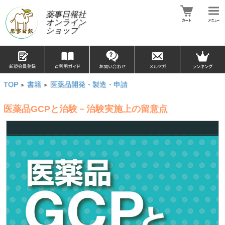
薬事日報社
オンライン
ショップ
TOP
書籍
医薬品開発・製造・申請
>
>
医薬品GCPと治験－治験実施上の留意点