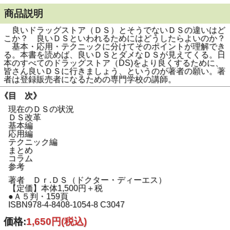
商品説明
良いドラッグストア（ＤＳ）とそうでないＤＳの違いはど
こか？ 良いＤＳといわれるためにはどうしたらよいのか？
基本・応用・テクニックに分けてそのポイントが理解でき
る。本書を読めば、良いＤＳとダメなＤＳが見えてくる。日
本のすべてのドラッグストア（DS)をより良くするために、
皆さん良いＤＳに行きましょう、というのが著者の願い。著
者は登録販売者になるための専門学校の講師。
《目 次》
現在のＤＳの状況
ＤＳ改革
基本編
応用編
テクニック編
まとめ
コラム
参考
著者 Ｄｒ.ＤＳ（ドクター・ディーエス）
【定価】本体1,500円＋税
●Ａ５判・159頁
ISBN978-4-8408-1054-8 C3047
価格:
1,650円
(税込)