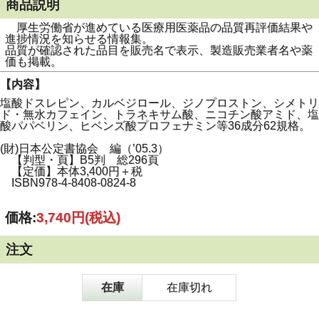
商品説明
厚生労働省が進めている医療用医薬品の品質再評価結果や
進捗情況を知らせる情報集。
品質が確認された品目を販売名で表示、製造販売業者名や薬
価も掲載。
【内容】
塩酸ドスレピン、カルベジロール、ジノプロストン、シメトリ
ド・無水カフェイン、トラネキサム酸、ニコチン酸アミド、塩
酸パパベリン、ヒベンズ酸プロフェナミン等36成分62規格。
(財)日本公定書協会 編（’05.3）
【判型・頁】B5判 総296頁
【定価】本体3,400円＋税
ISBN978-4-8408-0824-8
価格:
3,740円
(税込)
注文
在庫
在庫切れ