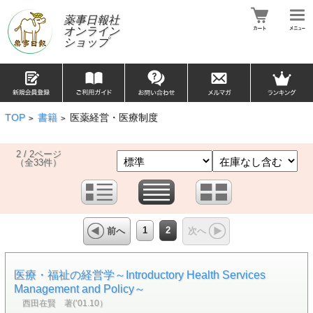
薬事日報社
オンライン
ショップ
TOP
書籍
医薬経営・医療制度
>
>
2 / 2ページ
（全33件）
1
2
前へ
次へ
医療・福祉の経営学～Introductory Health Services
Management and Policy～
西田在賢 著(’01.10）