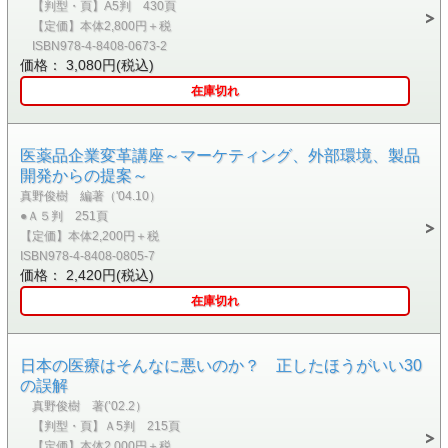
【判型・頁】A5判 430頁
【定価】本体2,800円＋税
ISBN978-4-8408-0673-2
価格： 3,080円(税込)
在庫切れ
医薬品企業変革講座～マーケティング、外部環境、製品
開発からの提案～
真野俊樹 編著（'04.10）
●Ａ５判 251頁
【定価】本体2,200円＋税
ISBN978-4-8408-0805-7
価格： 2,420円(税込)
在庫切れ
日本の医療はそんなに悪いのか？ 正したほうがいい30
の誤解
真野俊樹 著(’02.2）
【判型・頁】Ａ5判 215頁
【定価】本体2,000円＋税