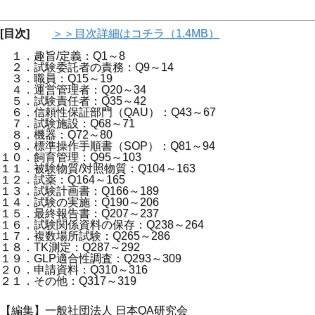
＞＞■訂正のお知らせ
[目次]
＞＞目次詳細はコチラ（1.4MB）
１．趣旨/定義：Q1～8
２．試験委託者の責務：Q9～14
３．職員：Q15～19
４．運営管理者：Q20～34
５．試験責任者：Q35～42
６．信頼性保証部門（QAU）：Q43～67
７．試験施設：Q68～71
８．機器：Q72～80
９．標準操作手順書（SOP）：Q81～94
１０．飼育管理：Q95～103
１１．被験物質/対照物質：Q104～163
１２．試薬：Q164～165
１３．試験計画書：Q166～189
１４．試験の実施：Q190～206
１５．最終報告書：Q207～237
１６．試験関係資料の保存：Q238～264
１７．複数場所試験：Q265～286
１８．TK測定：Q287～292
１９．GLP適合性調査：Q293～309
２０．申請資料：Q310～316
２１．その他：Q317～319
【編集】一般社団法人 日本QA研究会