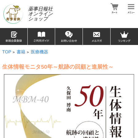
薬事日報社
オンライン
ショップ
TOP
書籍
医療機器
>
>
生体情報モニタ50年～航跡の回顧と進展性～