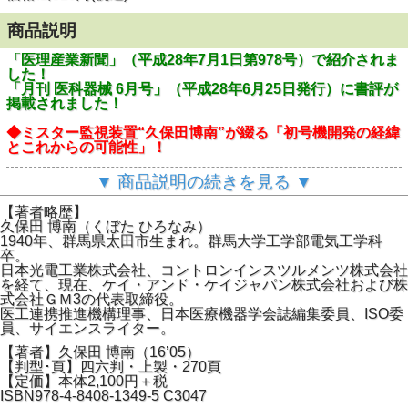
商品説明
「医理産業新聞」（平成28年7月1日第978号）で紹介されま
した！
「月刊 医科器械 6月号」（平成28年6月25日発行）に書評が
掲載されました！
◆ミスター監視装置“久保田博南”が綴る「初号機開発の経緯
とこれからの可能性」！
「現代医療を変えた」ともいわれている生体情報モニタ。
▼ 商品説明の続きを見る ▼
その生体情報モニタを世界に先駆けて開発したプロジェク
トの中心を担っていた著者が、初号機開発が始まってからの
【著者略歴】
50年を自身の半生を織り交ぜながら書き下ろした一冊。
久保田 博南（くぼた ひろなみ）
世界初の生体情報モニタを開発するまでに至った経緯、そ
1940年、群馬県太田市生まれ。群馬大学工学部電気工学科
して現代に至るまでの進化の過程に加え、今後の開発のヒン
卒。
トとなる生体情報モニタの“これから”についても書かれてお
日本光電工業株式会社、コントロンインスツルメンツ株式会社
り、医療業界、医療機器業界に携わる方におすすめです。
を経て、現在、ケイ・アンド・ケイジャパン株式会社および株
式会社ＧＭ3の代表取締役。
【目次】
医工連携推進機構理事、日本医療機器学会誌編集委員、ISO委
1．半世紀ぶり初号機との再会（MBM-40…）
員、サイエンスライター。
2．日本光電入社のいきさつ
3．素人集団から生まれた初号機（体温も簡単には測れな
【著者】久保田 博南（16’05）
い…）
【判型･頁】四六判・上製・270頁
4．順調な船出の後に荒海が待つ（MBM-50の開発へ…）
【定価】本体2,100円＋税
5．新しい市場が求めてきた新しい製品（ICUの誕生、セ
ISBN978-4-8408-1349-5 C3047