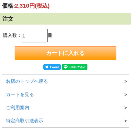
ントラルモニタの始まり…）
6．逆境と我慢の時（ICUシリーズ・引き続き血圧が頭痛
価格:
2,310円
(税込)
のタネ…）
7．消去法によって託された重責（会社の問題児をつぶ
注文
せ…）
8．競争が新しいアイデアを生む（2000から6000へ・ワイ
ヤレス化を売り物に…）
9．マイコンの登場とカラーモニタ（アメリカ市場参入へ
購入数：
冊
の目論見…）
10．新しい道を拓くために（ICU国際会議での主張…）
11．自己実現の夢に向けて（潮時は実際に存在する…）
12．実業に集中できる時間（多国籍企業のユニークな特
質…）
13．パルスオキシメータとの交錯の経緯（発明者は隣のチー
フ…）
14．真の血圧に迫る方法はないのか（非観血血圧計へのリベ
ンジ…）
15．世界最小のモニタ実現へ（電極から直接信号を飛ばす
お店のトップへ戻る
夢…）
16．支援事業・コンサルタント事業の推進（学会活動、教育
活動、医工連携支援事業…）
カートを見る
17．生体情報モニタの現在地とその進路（モニタは医療を変
えたのか…）
ご利用案内
特定商取引法表示