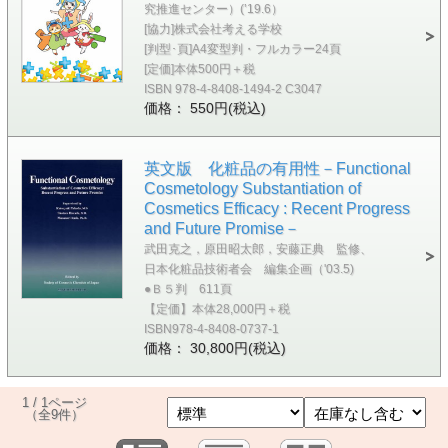
究推進センター）(’19.6）
[協力]株式会社考える学校
[判型･頁]A4変型判・フルカラー24頁
[定価]本体500円＋税
ISBN 978-4-8408-1494-2 C3047
価格： 550円(税込)
英文版 化粧品の有用性－Functional
Cosmetology Substantiation of
Cosmetics Efficacy : Recent Progress
and Future Promise－
武田克之，原田昭太郎，安藤正典 監修、
日本化粧品技術者会 編集企画（'03.5)
●Ｂ５判 611頁
【定価】本体28,000円＋税
ISBN978-4-8408-0737-1
価格： 30,800円(税込)
1 / 1ページ
（全9件）