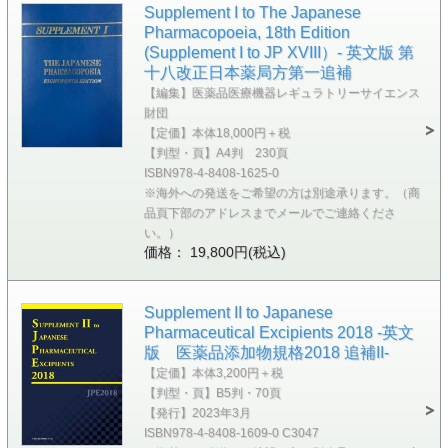
Supplement I to The Japanese
Pharmacopoeia, 18th Edition
(Supplement I to JP XVIII）- 英文版 第
十八改正日本薬局方第一追補
【編集】医薬品医療機器レギュラトリーサイエンス
財団
【定価】本体18,000円＋税
【判型・頁】A4判 230頁
ISBN978-4-8408-1625-0
※海外への発送をご希望の方は別途承ります。（商
品頁下部のアドレスまでメールでご連絡くださ
い。）
価格： 19,800円(税込)
Supplement II to Japanese
Pharmaceutical Excipients 2018 -英文
版 医薬品添加物規格2018 追補II-
【定価】本体3,200円＋税
【判型・頁】B5判・70頁
【発行】2023年3月
ISBN978-4-8408-1609-0 C3047