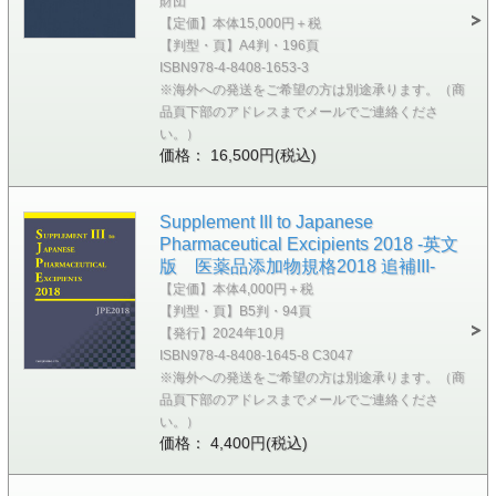
財団
【定価】本体15,000円＋税
【判型・頁】A4判・196頁
ISBN978-4-8408-1653-3
※海外への発送をご希望の方は別途承ります。（商
品頁下部のアドレスまでメールでご連絡くださ
い。）
価格： 16,500円(税込)
Supplement III to Japanese
Pharmaceutical Excipients 2018 -英文
版 医薬品添加物規格2018 追補III-
【定価】本体4,000円＋税
【判型・頁】B5判・94頁
【発行】2024年10月
ISBN978-4-8408-1645-8 C3047
※海外への発送をご希望の方は別途承ります。（商
品頁下部のアドレスまでメールでご連絡くださ
い。）
価格： 4,400円(税込)