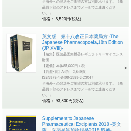
※海外への発送をご希望の方は別途承ります。（商
品頁下部のアドレスまでメールでご連絡くださ
い。）
価格： 3,520円(税込)
英文版 第十八改正日本薬局方 -The
Japanese Pharmacopoeia,18th Edition
(JP XVIII)-
【編集】医薬品医療機器レギュラトリーサイエンス
財団
【定価】本体85,000円＋税
【判型･頁】A4判 2,849頁
ISBN978-4-8408-1589-5 C3047
※海外への発送をご希望の方は別途承ります。（商
品頁下部のアドレスまでメールでご連絡くださ
い。）
価格： 93,500円(税込)
Supplement to Japanese
Pharmaceutical Excipients 2018 -英文
版 医薬品添加物規格2018 追補-