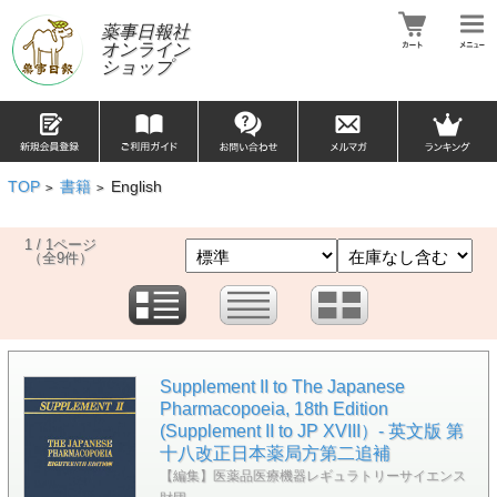
薬事日報社
オンライン
ショップ
TOP
書籍
English
>
>
1 / 1ページ
（全9件）
Supplement II to The Japanese
Pharmacopoeia, 18th Edition
(Supplement II to JP XVIII）- 英文版 第
十八改正日本薬局方第二追補
【編集】医薬品医療機器レギュラトリーサイエンス