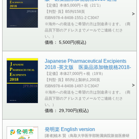
【定価】本体5,000円＋税（21’1）
【判型･頁】B5判/158頁
ISBN978-4-8408-1551-2 C3047
※海外への発送をご希望の方は別途承ります。（商
品頁下部のアドレスまでメールでご連絡くださ
い。）
価格： 5,500円(税込)
Japanese Pharmaceutical Excipients
2018 -英文版 医薬品添加物規格2018-
【定価】本体27,000円＋税（19’8）
【判型･頁】B5判/上製/約1,200頁
ISBN978-4-8408-1497-3 C3047
※海外への発送をご希望の方は別途承ります。（商
品頁下部のアドレスまでメールでご連絡くださ
い。）
価格： 29,700円(税込)
発明楽 English version
[著者]植木 賢（鳥取大学医学部附属病院新規医療研