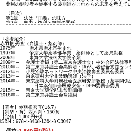
薬局の開設者や従事する薬剤師がこれからの未来を考えて
〈目次〉
第1章 法は『正義』の味方
第2章 自由・権利と規制の関係
第3章 調剤は薬剤師の独占業務か？
第4章 法の解釈をするのは誰か？
第5章 本当の「法令遵守」とは
〈著者紹介〉
第6章 薬歴記載は義務か？
赤羽根 秀宜（弁護士・薬剤師）
第7章 医業とフィジカルアセスメント
1975年 栃木県栃木市生まれ
第8章 「調剤」と“無資格調剤”
1997年 帝京大学薬学部卒業 薬剤師として薬局勤務
第9章 共同薬物治療管理の位置付け
2008年 東海大学法科大学院卒業
第10章 「かかりつけ」と検体測定
2009年～ 弁護士登録（第二東京弁護士会）中外合同法律事
第11章 新・個人情報への対応
2010年～ 第二東京弁護士会高齢者・障がい者総合支援セン
2012年～ 小児治験ネットワーク中央治験審査委員会委員
2013年～ 東京薬科大学非常勤講師（法学）
2014年～ 東京薬科大学附属社会医療研究所教授（薬事関係
日本薬剤師会医療安全・DEM委員会委員
2015年～ 帝京大学薬学部非常勤講師
2016年～ 第二東京弁護士会常議員
【著者】赤羽根秀宜(’16.7）
【判型・頁】四六判・150頁
【定価】1,400円+税
ISBN：978-4-8408-1364-8 C3047
価格:
1,540円
(税込)