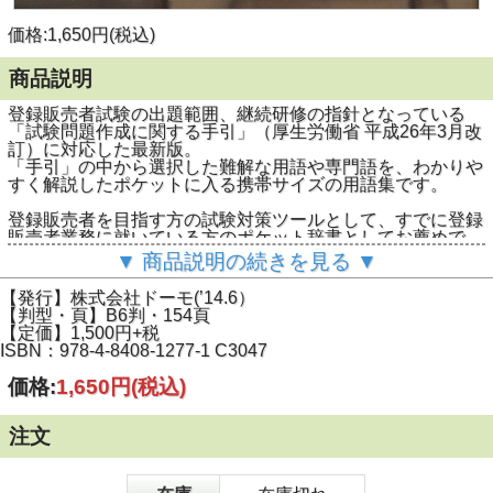
価格:1,650円(税込)
商品説明
登録販売者試験の出題範囲、継続研修の指針となっている
「試験問題作成に関する手引」（厚生労働省 平成26年3月改
訂）に対応した最新版。
「手引」の中から選択した難解な用語や専門語を、わかりや
すく解説したポケットに入る携帯サイズの用語集です。
登録販売者を目指す方の試験対策ツールとして、すでに登録
販売者業務に就いている方のポケット辞書としてお薦めで
す。
▼ 商品説明の続きを見る ▼
＞＞【内容見本】はコチラ
【発行】株式会社ドーモ(’14.6）
【判型・頁】B6判・154頁
【定価】1,500円+税
ISBN：978-4-8408-1277-1 C3047
価格:
1,650円
(税込)
注文