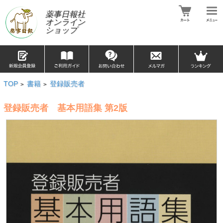
薬事日報社
オンライン
ショップ
TOP
書籍
登録販売者
>
>
登録販売者 基本用語集 第2版